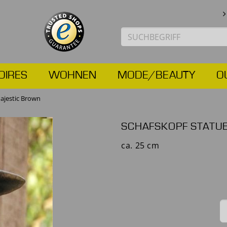
OIRES
WOHNEN
MODE/BEAUTY
O
ajestic Brown
SCHAFSKOPF STATU
ca. 25 cm