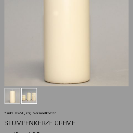
* inkl. MwSt., zzgl.
Versandkosten
STUMPENKERZE CREME