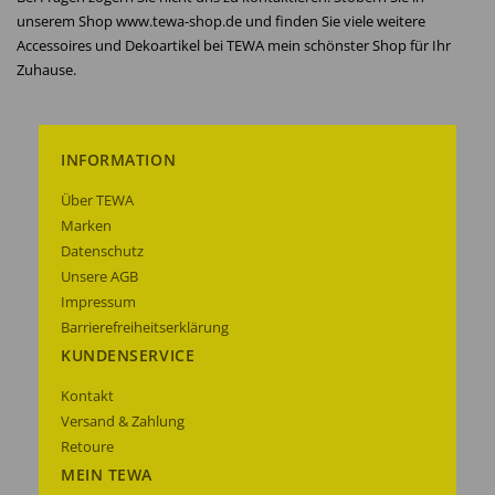
unserem Shop www.tewa-shop.de und finden Sie viele weitere
Accessoires und Dekoartikel bei TEWA mein schönster Shop für Ihr
Zuhause.
INFORMATION
Über TEWA
Marken
Datenschutz
Unsere AGB
Impressum
Barrierefreiheitserklärung
KUNDENSERVICE
Kontakt
Versand & Zahlung
Retoure
MEIN TEWA