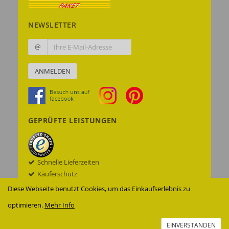
NEWSLETTER
@
ANMELDEN
GEPRÜFTE LEISTUNGEN
Schnelle Lieferzeiten
Käuferschutz
Datenschutz
Diese Webseite benutzt Cookies, um das Einkaufserlebnis zu
Sichere Datenübertragung mit SSL© -
optimieren.
Mehr Info
Verschlüsselung
Zur Echtheit der Bewertungen
EINVERSTANDEN