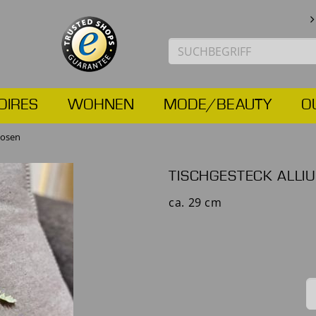
OIRES
WOHNEN
MODE/BEAUTY
O
Rosen
TISCHGESTECK ALL
ca. 29 cm