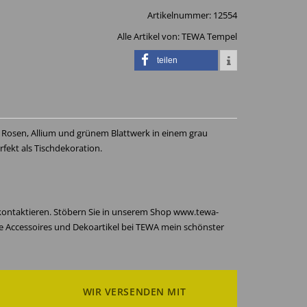
Artikelnummer:
12554
Alle Artikel von:
TEWA Tempel
teilen
Rosen, Allium und grünem Blattwerk in einem grau
rfekt als Tischdekoration.
 kontaktieren. Stöbern Sie in unserem Shop www.tewa-
re Accessoires und Dekoartikel bei TEWA mein schönster
WIR VERSENDEN MIT