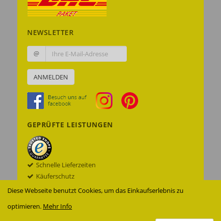
NEWSLETTER
@
ANMELDEN
GEPRÜFTE LEISTUNGEN
Schnelle Lieferzeiten
Käuferschutz
Datenschutz
Diese Webseite benutzt Cookies, um das Einkaufserlebnis zu
Sichere Datenübertragung mit SSL© -
optimieren.
Mehr Info
Verschlüsselung
Zur Echtheit der Bewertungen