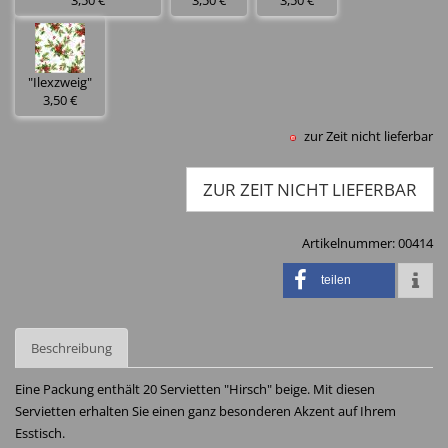
3,50 €
3,50 €
3,50 €
"Ilexzweig"
3,50 €
zur Zeit nicht lieferbar
ZUR ZEIT NICHT LIEFERBAR
Artikelnummer:
00414
teilen
Beschreibung
Eine Packung enthält 20 Servietten "Hirsch" beige. Mit diesen
Servietten erhalten Sie einen ganz besonderen Akzent auf Ihrem
Esstisch.