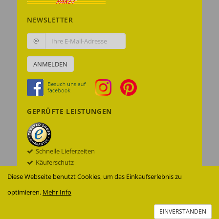
NEWSLETTER
@
ANMELDEN
GEPRÜFTE LEISTUNGEN
Schnelle Lieferzeiten
Käuferschutz
Datenschutz
Diese Webseite benutzt Cookies, um das Einkaufserlebnis zu
Sichere Datenübertragung mit SSL© -
optimieren.
Mehr Info
Verschlüsselung
Zur Echtheit der Bewertungen
EINVERSTANDEN