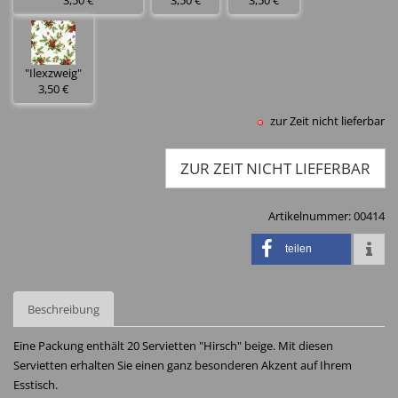
3,50 €
3,50 €
3,50 €
"Ilexzweig"
3,50 €
zur Zeit nicht lieferbar
ZUR ZEIT NICHT LIEFERBAR
Artikelnummer:
00414
teilen
Beschreibung
Eine Packung enthält 20 Servietten "Hirsch" beige. Mit diesen
Servietten erhalten Sie einen ganz besonderen Akzent auf Ihrem
Esstisch.