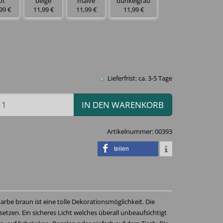
ot
beige
malve
dunkelgrau
99 €
11,99 €
11,99 €
11,99 €
Lieferfrist: ca. 3-5 Tage
IN DEN WARENKORB
Artikelnummer:
00393
teilen
arbe braun ist eine tolle Dekorationsmöglichkeit. Die
nsetzen. Ein sicheres Licht welches überall unbeaufsichtigt