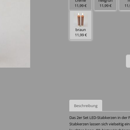
creme
hellgrün
r
11,99 €
11,99 €
11,
braun
11,99 €
Beschreibung
Das 2er Set LED-Stabkerzen in der F
Stabkerzen lassen sich vielseitig ei