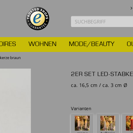
OIRES
WOHNEN
MODE/BEAUTY
O
bkerze braun
2ER SET LED-STABK
ca. 16,5 cm / ca. 3 cm Ø
Varianten