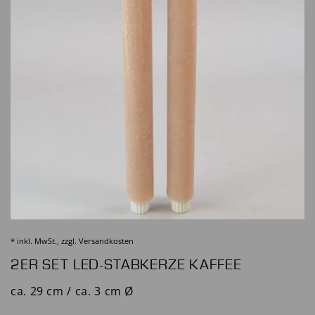
* inkl. MwSt., zzgl.
Versandkosten
2ER SET LED-STABKERZE KAFFEE
ca. 29 cm / ca. 3 cm Ø