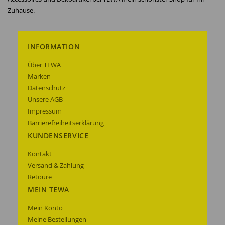
Zuhause.
INFORMATION
Über TEWA
Marken
Datenschutz
Unsere AGB
Impressum
Barrierefreiheitserklärung
KUNDENSERVICE
Kontakt
Versand & Zahlung
Retoure
MEIN TEWA
Mein Konto
Meine Bestellungen