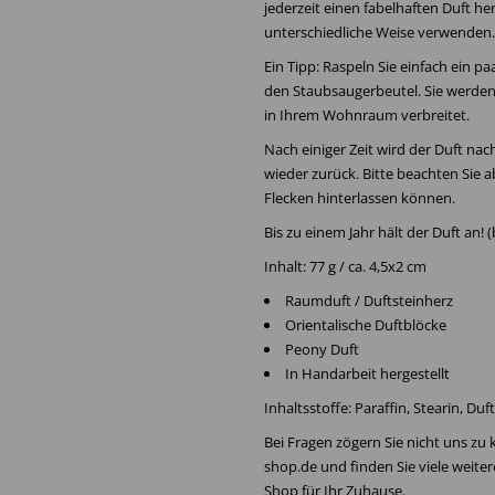
jederzeit einen fabelhaften Duft he
unterschiedliche Weise verwenden.
Ein Tipp: Raspeln Sie einfach ein 
den Staubsaugerbeutel. Sie werden
in Ihrem Wohnraum verbreitet.
Nach einiger Zeit wird der Duft na
wieder zurück. Bitte beachten Sie 
Flecken hinterlassen können.
Bis zu einem Jahr hält der Duft an! 
Inhalt: 77 g / ca. 4,5x2 cm
Raumduft / Duftsteinherz
Orientalische Duftblöcke
Peony Duft
In Handarbeit hergestellt
Inhaltsstoffe: Paraffin, Stearin, Du
Bei Fragen zögern Sie nicht uns zu
shop.de und finden Sie viele weite
Shop für Ihr Zuhause.