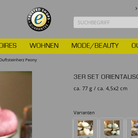
OIRES
WOHNEN
MODE/BEAUTY
O
 Duftsteinherz Peony
3ER SET ORIENTALI
ca. 77 g / ca. 4,5x2 cm
Varianten