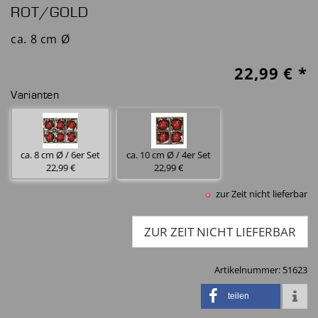
ROT/GOLD
ca. 8 cm Ø
22,99
€ *
Varianten
ca. 8 cm Ø / 6er Set
ca. 10 cm Ø / 4er Set
22,99 €
22,99 €
zur Zeit nicht lieferbar
ZUR ZEIT NICHT LIEFERBAR
Artikelnummer:
51623
teilen