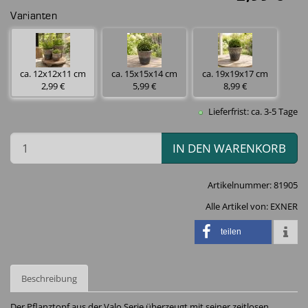
Varianten
ca. 12x12x11 cm
ca. 15x15x14 cm
ca. 19x19x17 cm
2,99 €
5,99 €
8,99 €
Lieferfrist: ca. 3-5 Tage
IN DEN WARENKORB
Artikelnummer:
81905
Alle Artikel von:
EXNER
teilen
Beschreibung
Der Pflanztopf aus der Valo Serie überzeugt mit seiner zeitlosen