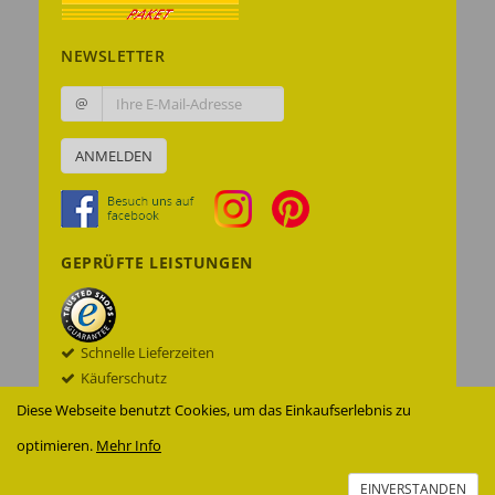
NEWSLETTER
@
ANMELDEN
GEPRÜFTE LEISTUNGEN
Schnelle Lieferzeiten
Käuferschutz
Datenschutz
Diese Webseite benutzt Cookies, um das Einkaufserlebnis zu
Sichere Datenübertragung mit SSL© -
optimieren.
Mehr Info
Verschlüsselung
Zur Echtheit der Bewertungen
EINVERSTANDEN