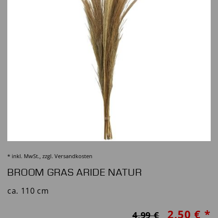
* inkl. MwSt., zzgl.
Versandkosten
BROOM GRAS ARIDE NATUR
ca. 110 cm
2,50 € *
4,99 €