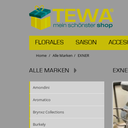
FLORALES
SAISON
ACCES
Home
Alle Marken
EXNER
ALLE MARKEN
EXN
Amondini
Aromatico
Brynxz Collections
Burkely