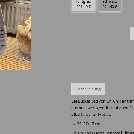
lichtgrau
schwarz
221,40 €
221,40 €
Beschreibung
Die Bucket Bag von Chi Chi Fan trif
aus hochwertigem, italienischen Rin
silberfarbenen Metals.
ca. 30x27x17 cm
Chi Chi Fan Bucket Bag small - licht