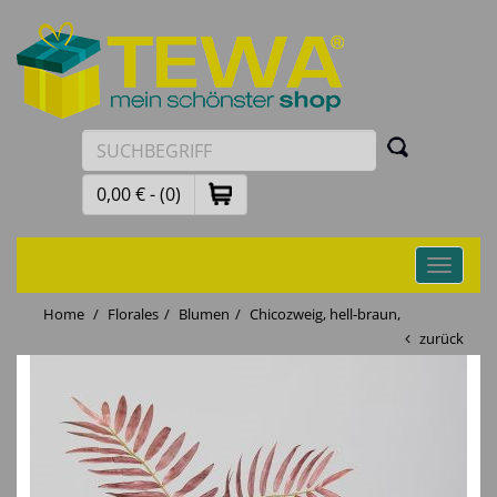
0,00 € - (0)
Toggle
navigati
Home
Florales
Blumen
Chicozweig, hell-braun,
zurück