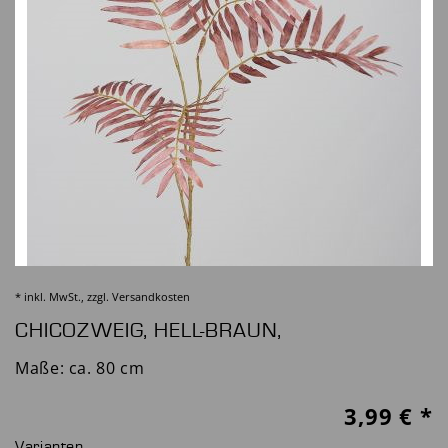
* inkl. MwSt., zzgl.
Versandkosten
CHICOZWEIG, HELL-BRAUN,
Maße: ca. 80 cm
3,99
€ *