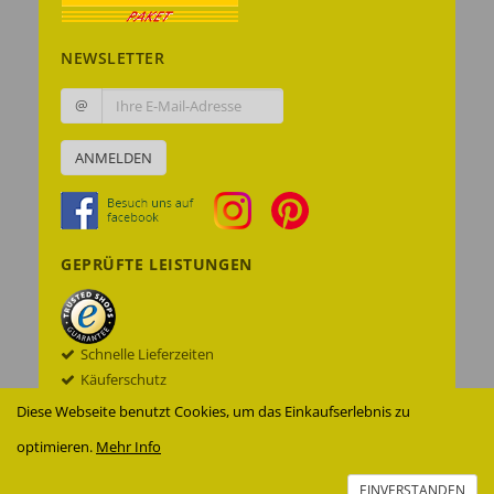
NEWSLETTER
@
ANMELDEN
GEPRÜFTE LEISTUNGEN
Schnelle Lieferzeiten
Käuferschutz
Datenschutz
Diese Webseite benutzt Cookies, um das Einkaufserlebnis zu
Sichere Datenübertragung mit SSL© -
optimieren.
Mehr Info
Verschlüsselung
Zur Echtheit der Bewertungen
EINVERSTANDEN