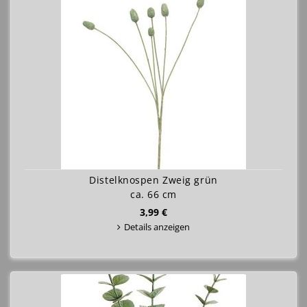
Distelknospen Zweig grün
ca. 66 cm
3,99 €
Details anzeigen