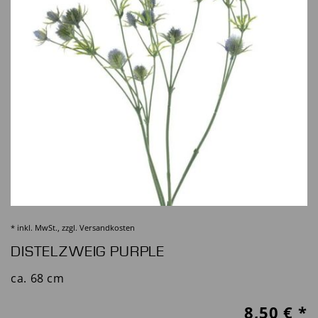
* inkl. MwSt., zzgl.
Versandkosten
DISTELZWEIG PURPLE
ca. 68 cm
8,50
€ *