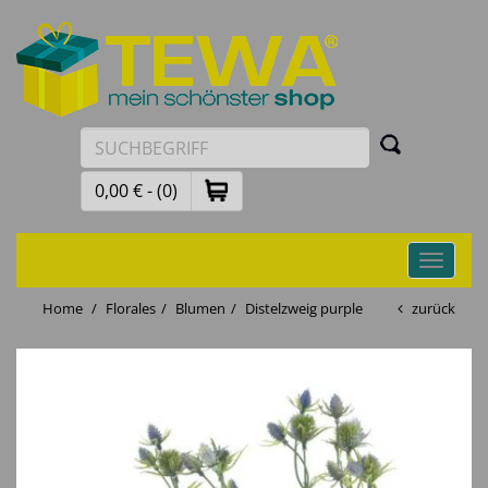
0,00 € - (0)
Toggle
navigati
Home
Florales
Blumen
Distelzweig purple
zurück