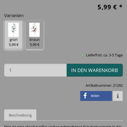
5,99
€ *
Varianten
grün
braun
5,99 €
5,99 €
Lieferfrist: ca. 3-5 Tage
IN DEN WARENKORB
Artikelnummer:
21292
teilen
Beschreibung
Dies ist eine absolut edler und wunderschöner Eukalyptuszweig in der