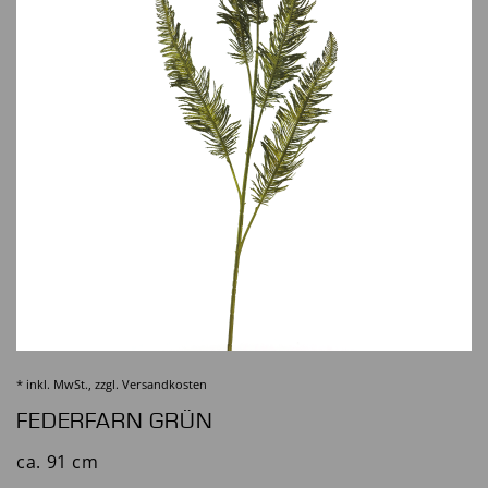
* inkl. MwSt., zzgl.
Versandkosten
FEDERFARN GRÜN
ca. 91 cm