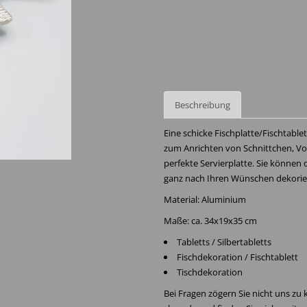
Beschreibung
Eine schicke Fischplatte/Fischtablet
zum Anrichten von Schnittchen, Vor
perfekte Servierplatte. Sie können
ganz nach Ihren Wünschen dekoriere
Material: Aluminium
Maße: ca. 34x19x35 cm
Tabletts / Silbertabletts
Fischdekoration / Fischtablett
Tischdekoration
Bei Fragen zögern Sie nicht uns zu