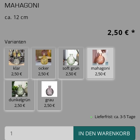
MAHAGONI
ca. 12 cm
2,50
€ *
Varianten
klar
ocker
soft grün
mahagoni
2,50 €
2,50 €
2,50 €
2,50 €
dunkelgrün
grau
2,50 €
2,50 €
Lieferfrist: ca. 3-5 Tage
IN DEN WARENKORB