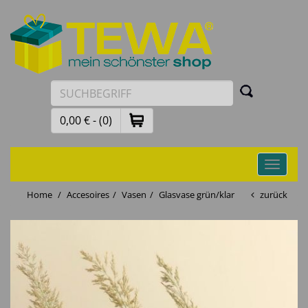
0,00 € - (0)
Toggle
navigati
Home
Accesoires
Vasen
Glasvase grün/klar
zurück