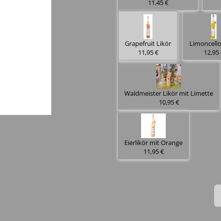
11,45 €
Grapefruit Likör
Limoncello
11,95 €
12,95 
Waldmeister Likör mit Limette
10,95 €
Eierlikör mit Orange
11,95 €