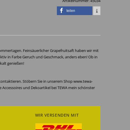
Artikelnummer:
45034
teilen
Sommertagen. Feinsäuerlicher Grapefruitsaft haben wir mit
aktiv in Farbe Geruch und Geschmack, anders eben! Ob in
skalt genießen!
 kontaktieren. Stöbern Sie in unserem Shop www.tewa-
re Accessoires und Dekoartikel bei TEWA mein schönster
WIR VERSENDEN MIT