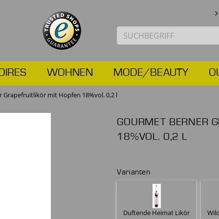
OIRES
WOHNEN
MODE/BEAUTY
O
Grapefruitlikör mit Hopfen 18%vol. 0,2 l
GOURMET BERNER GR
18%VOL. 0,2 L
Varianten
Duftende Heimat Likör
Wil