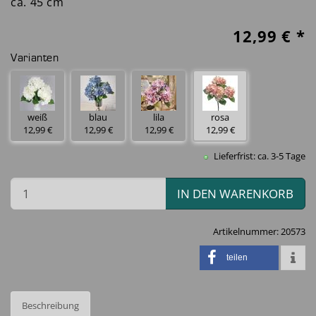
ca. 45 cm
12,99
€ *
Varianten
weiß
blau
lila
rosa
12,99 €
12,99 €
12,99 €
12,99 €
Lieferfrist: ca. 3-5 Tage
IN DEN WARENKORB
Artikelnummer:
20573
teilen
Beschreibung