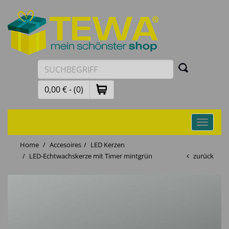
0,00 € - (0)
Toggle
navigati
Home
Accesoires
LED Kerzen
LED-Echtwachskerze mit Timer mintgrün
zurück