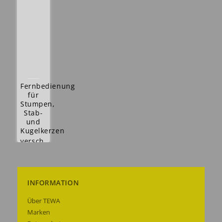
Fernbedienung
für
Stumpen,
Stab-
und
Kugelkerzen
versch.
Timereinstellung
+
versch.
Lichteinstellung
INFORMATION
2,50 €
Details
Über TEWA
anzeigen
Marken