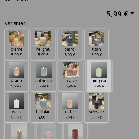
5,99
€ *
Varianten
creme
hellgrau
petrol
titan
5,99 €
5,99 €
5,99 €
5,99 €
braun
anthrazit
malve
mintgrün
5,99 €
5,99 €
5,99 €
5,99 €
weiß
hellblau
kaffee
schwarz
5,99 €
5,99 €
5,99 €
5,99 €