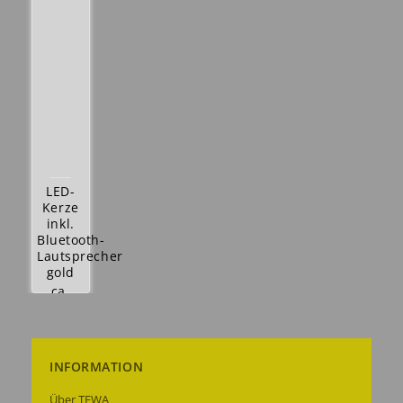
LED-
Kerze
inkl.
Bluetooth-
Lautsprecher
gold
ca.
20,5
cm
24,99 €
9,99 €
INFORMATION
Details
Über TEWA