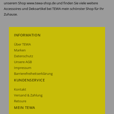
unserem Shop www.tewa-shop.de und finden Sie viele weitere
Accessoires und Dekoartikel bei TEWA mein schönster Shop für Ihr
Zuhause.
INFORMATION
Über TEWA
Marken
Datenschutz
Unsere AGB
Impressum
Barrierefreiheitserklärung
KUNDENSERVICE
Kontakt
Versand & Zahlung
Retoure
MEIN TEWA