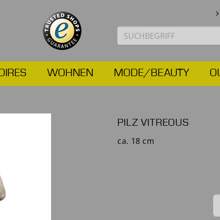
OIRES
WOHNEN
MODE/BEAUTY
O
PILZ VITREOUS
ca. 18 cm