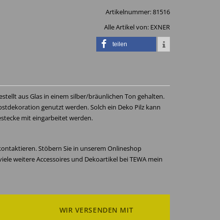
Artikelnummer:
81516
Alle Artikel von:
EXNER
teilen
estellt aus Glas in einem silber/bräunlichen Ton gehalten.
bstdekoration genutzt werden. Solch ein Deko Pilz kann
estecke mit eingarbeitet werden.
 kontaktieren. Stöbern Sie in unserem Onlineshop
iele weitere Accessoires und Dekoartikel bei TEWA mein
WIR VERSENDEN MIT