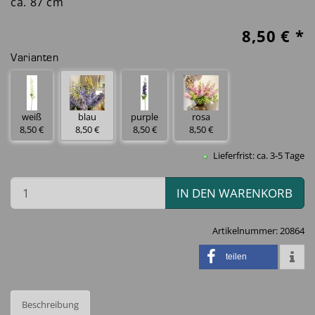
ca. 87 cm
8,50
€ *
Varianten
weiß
blau
purple
rosa
8,50 €
8,50 €
8,50 €
8,50 €
Lieferfrist: ca. 3-5 Tage
IN DEN WARENKORB
Artikelnummer:
20864
teilen
Beschreibung