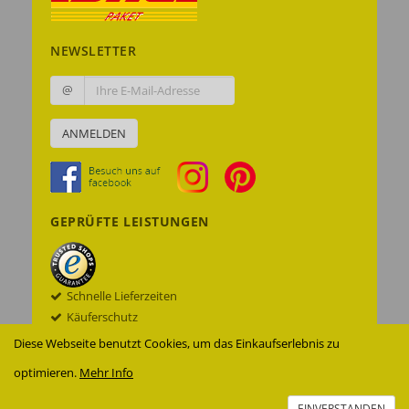
NEWSLETTER
@
ANMELDEN
GEPRÜFTE LEISTUNGEN
Schnelle Lieferzeiten
Käuferschutz
Datenschutz
Diese Webseite benutzt Cookies, um das Einkaufserlebnis zu
Sichere Datenübertragung mit SSL© -
optimieren.
Mehr Info
Verschlüsselung
Zur Echtheit der Bewertungen
EINVERSTANDEN