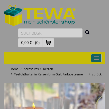
0,00 € - (0)
Toggle
navigati
Home
Accesoires
Kerzen
Teelichthalter in Kerzenform Qult Farluce creme
zurück