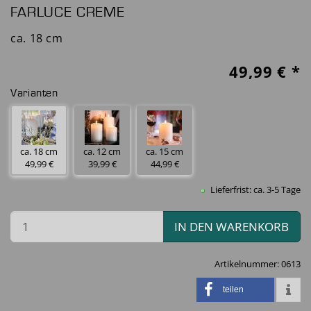
FARLUCE CREME
ca. 18 cm
49,99
€ *
Varianten
ca. 18 cm
ca. 12 cm
ca. 15 cm
49,99 €
39,99 €
44,99 €
Lieferfrist: ca. 3-5 Tage
IN DEN WARENKORB
Artikelnummer:
0613
teilen