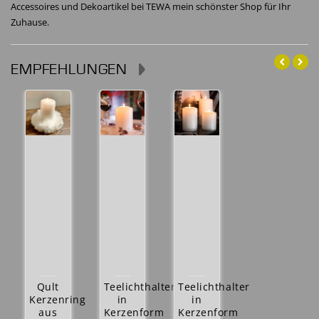
Accessoires und Dekoartikel bei TEWA mein schönster Shop für Ihr
Zuhause.
EMPFEHLUNGEN
Qult
Teelichthalter
Teelichthalter
Kerzenring
in
in
aus
Kerzenform
Kerzenform