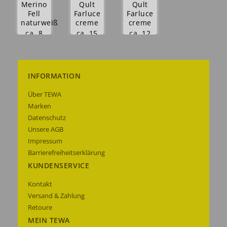
Merino
Qult
Qult
Fell
Farluce
Farluce
naturweiß
creme
creme
ca. 8
ca. 15
ca. 12
cm Ø
cm
cm
29,99 €
44,99 €
39,99 €
Details
Details
Details
INFORMATION
anzeigen
anzeigen
anzeigen
Über TEWA
Marken
Datenschutz
Unsere AGB
Impressum
Barrierefreiheitserklärung
KUNDENSERVICE
Kontakt
Versand & Zahlung
Retoure
MEIN TEWA