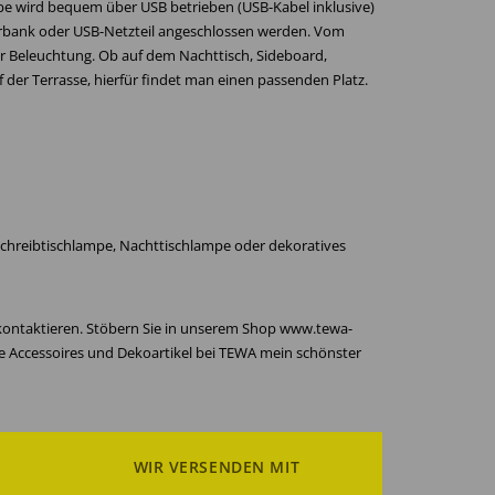
mpe wird bequem über USB betrieben (USB-Kabel inklusive)
erbank oder USB-Netzteil angeschlossen werden. Vom
er Beleuchtung. Ob auf dem Nachttisch, Sideboard,
der Terrasse, hierfür findet man einen passenden Platz.
s Schreibtischlampe, Nachttischlampe oder dekoratives
 kontaktieren. Stöbern Sie in unserem Shop www.tewa-
re Accessoires und Dekoartikel bei TEWA mein schönster
WIR VERSENDEN MIT