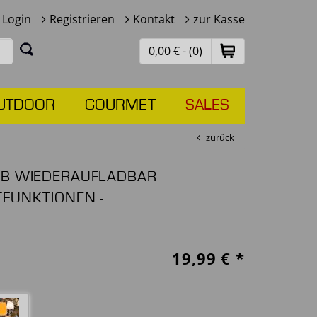
Login
Registrieren
Kontakt
zur Kasse
0,00 € - (0)
UTDOOR
GOURMET
SALES
zurück
SB WIEDERAUFLADBAR -
TFUNKTIONEN -
19,99
€ *