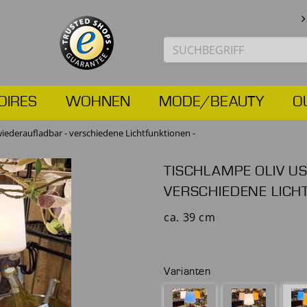
OIRES
WOHNEN
MODE/BEAUTY
O
iederaufladbar - verschiedene Lichtfunktionen -
TISCHLAMPE OLIV U
VERSCHIEDENE LICH
ca. 39 cm
Varianten