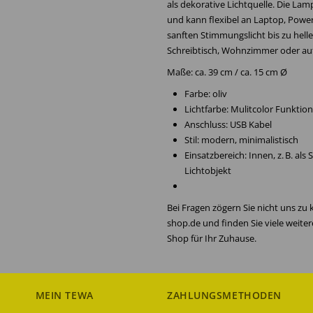
als dekorative Lichtquelle. Die La
und kann flexibel an Laptop, Pow
sanften Stimmungslicht bis zu hell
Schreibtisch, Wohnzimmer oder auf 
Maße: ca. 39 cm / ca. 15 cm Ø
Farbe: oliv
Lichtfarbe: Mulitcolor Funktion
Anschluss: USB Kabel
Stil: modern, minimalistisch
Einsatzbereich: Innen, z. B. al
Lichtobjekt
Bei Fragen zögern Sie nicht uns zu
shop.de und finden Sie viele weite
Shop für Ihr Zuhause.
MEIN TEWA
ZAHLUNGSMETHODEN