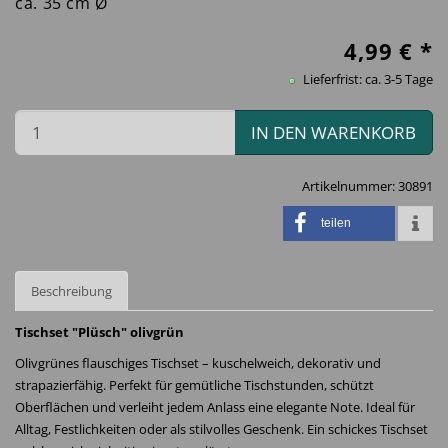
ca. 35 cm Ø
4,99
€ *
Lieferfrist: ca. 3-5 Tage
IN DEN WARENKORB
Artikelnummer:
30891
teilen
Beschreibung
Tischset "Plüsch" olivgrün
Olivgrünes flauschiges Tischset – kuschelweich, dekorativ und
strapazierfähig. Perfekt für gemütliche Tischstunden, schützt
Oberflächen und verleiht jedem Anlass eine elegante Note. Ideal für
Alltag, Festlichkeiten oder als stilvolles Geschenk. Ein schickes Tischset