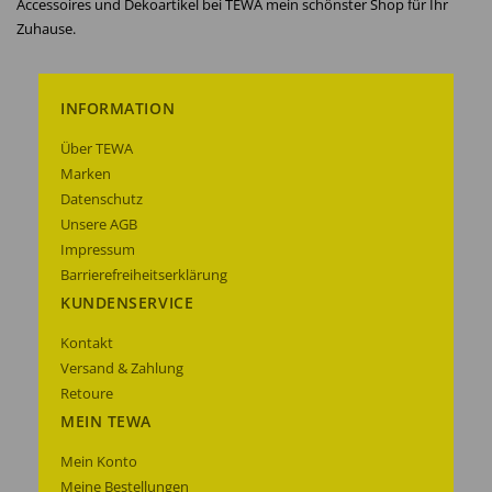
Accessoires und Dekoartikel bei TEWA mein schönster Shop für Ihr
Zuhause.
INFORMATION
Über TEWA
Marken
Datenschutz
Unsere AGB
Impressum
Barrierefreiheitserklärung
KUNDENSERVICE
Kontakt
Versand & Zahlung
Retoure
MEIN TEWA
Mein Konto
Meine Bestellungen