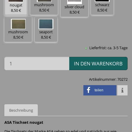
mushroom
schwarz
nougat
silver cloud
8,50 €
8,50 €
8,50 €
8,50 €
mushroom
seaport
8,50 €
8,50 €
Lieferfrist: ca. 3-5 Tage
IN DEN WARENKORB
Artikelnummer:
70272
teilen
Beschreibung
ASA Tischset nougat
Die Tischsets der Marke ASA sehen so edel und natürlich aus wie