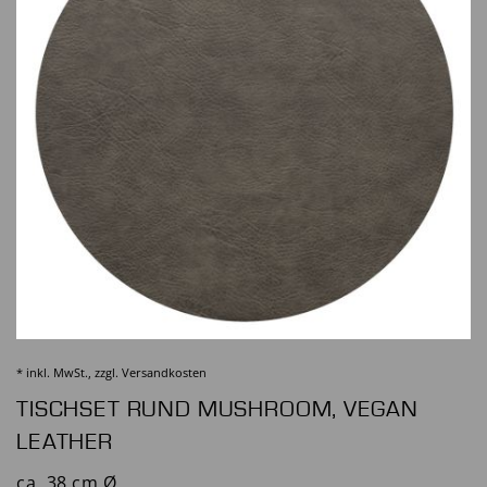
* inkl. MwSt., zzgl.
Versandkosten
TISCHSET RUND MUSHROOM, VEGAN
LEATHER
ca. 38 cm Ø