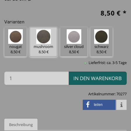
8,50
€ *
Varianten
nougat
mushroom
silver cloud
schwarz
8,50 €
8,50 €
8,50 €
8,50 €
Lieferfrist: ca. 3-5 Tage
IN DEN WARENKORB
Artikelnummer:
70277
teilen
Beschreibung