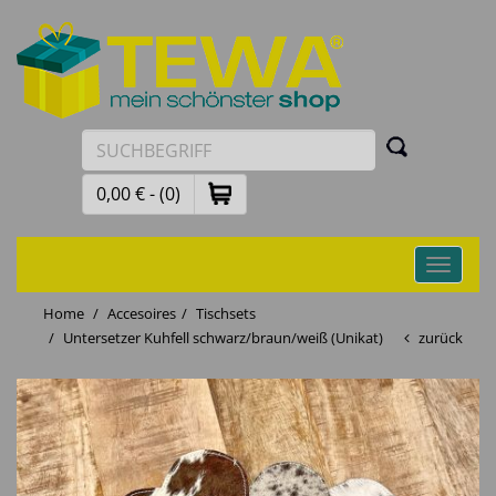
0,00 € - (0)
Toggle
navigati
Home
Accesoires
Tischsets
Untersetzer Kuhfell schwarz/braun/weiß (Unikat)
zurück