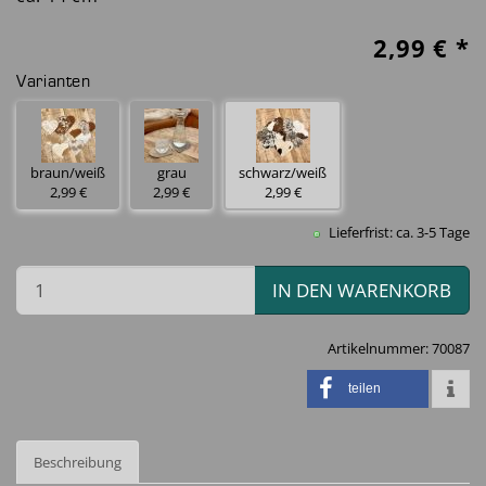
2,99
€ *
Varianten
braun/weiß
grau
schwarz/weiß
2,99 €
2,99 €
2,99 €
Lieferfrist: ca. 3-5 Tage
IN DEN WARENKORB
Artikelnummer:
70087
teilen
Beschreibung