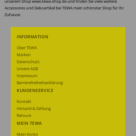
unserem Shop www.tewa-shop.de und finden Sie viele weitere
Accessoires und Dekoartikel bei TEWA mein schönster Shop für Ihr
Zuhause.
INFORMATION
Über TEWA
Marken
Datenschutz
Unsere AGB
Impressum
Barrierefreiheitserklärung
KUNDENSERVICE
Kontakt
Versand & Zahlung
Retoure
MEIN TEWA
Mein Konto