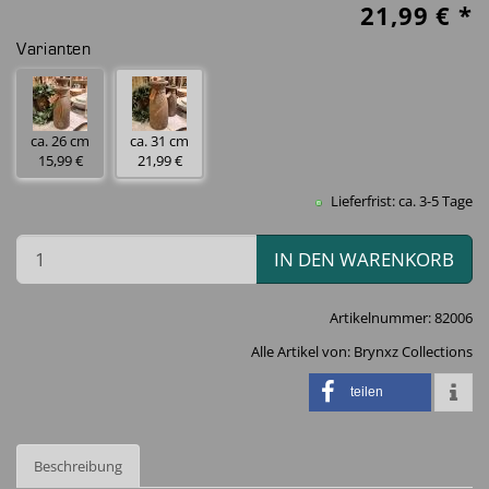
21,99
€ *
Varianten
ca. 26 cm
ca. 31 cm
15,99 €
21,99 €
Lieferfrist: ca. 3-5 Tage
IN DEN WARENKORB
Artikelnummer:
82006
Alle Artikel von:
Brynxz Collections
teilen
Beschreibung