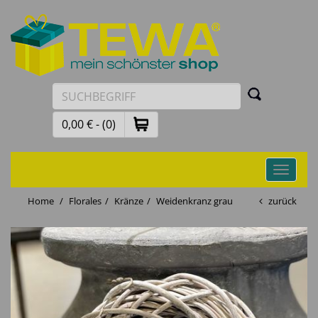
0,00 € - (0)
Toggle
navigati
Home
Florales
Kränze
Weidenkranz grau
zurück