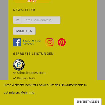
NEWSLETTER
@
ANMELDEN
GEPRÜFTE LEISTUNGEN
Schnelle Lieferzeiten
Käuferschutz
Datenschutz
Diese Webseite benutzt Cookies, um das Einkaufserlebnis zu
Sichere Datenübertragung mit SSL© -
optimieren.
Mehr Info
Verschlüsselung
Zur Echtheit der Bewertungen
EINVERSTANDEN