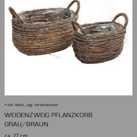
* inkl. MwSt., zzgl.
Versandkosten
WEIDENZWEIG PFLANZKORB
GRAU/BRAUN
ca. 27 cm