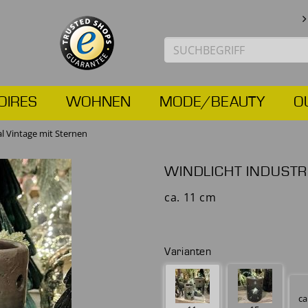
OIRES
WOHNEN
MODE/BEAUTY
O
al Vintage mit Sternen
WINDLICHT INDUSTR
ca. 11 cm
Varianten
ca