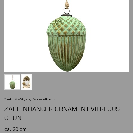
* inkl. MwSt., zzgl.
Versandkosten
ZAPFENHÄNGER ORNAMENT VITREOUS
GRÜN
ca. 20 cm