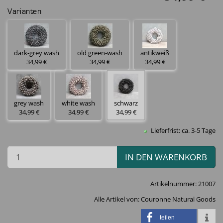
Varianten
dark-grey wash
old green-wash
antikweiß
34,99 €
34,99 €
34,99 €
grey wash
white wash
schwarz
34,99 €
34,99 €
34,99 €
Lieferfrist: ca. 3-5 Tage
IN DEN WARENKORB
Artikelnummer:
21007
Alle Artikel von:
Couronne Natural Goods
teilen