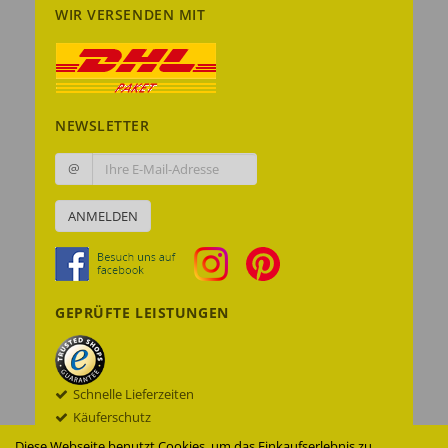
WIR VERSENDEN MIT
NEWSLETTER
@
ANMELDEN
GEPRÜFTE LEISTUNGEN
Schnelle Lieferzeiten
Käuferschutz
Datenschutz
Diese Webseite benutzt Cookies, um das Einkaufserlebnis zu