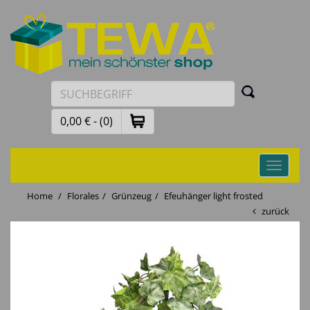
0,00 € - (0)
Toggle
navigati
Home
Florales
Grünzeug
Efeuhänger light frosted
zurück