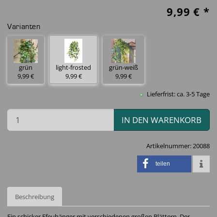
9,99
€ *
Varianten
grün
light-frosted
grün-weiß
9,99 €
9,99 €
9,99 €
Lieferfrist: ca. 3-5 Tage
IN DEN WARENKORB
Artikelnummer:
20088
teilen
Beschreibung
Ein schicker Efeuhänger mit verschiedenen großen Blättern. Der