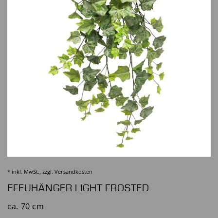
* inkl. MwSt., zzgl.
Versandkosten
EFEUHÄNGER LIGHT FROSTED
ca. 70 cm