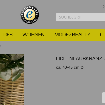
OIRES
WOHNEN
MODE/BEAUTY
O
n
EICHENLAUBKRANZ
ca. 40-45 cm Ø