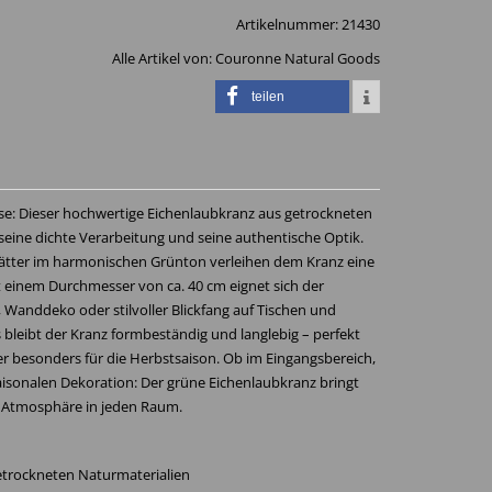
Artikelnummer:
21430
Alle Artikel von:
Couronne Natural Goods
teilen
se: Dieser hochwertige Eichenlaubkranz aus getrockneten
eine dichte Verarbeitung und seine authentische Optik.
blätter im harmonischen Grünton verleihen dem Kranz eine
it einem Durchmesser von ca. 40 cm eignet sich der
, Wanddeko oder stilvoller Blickfang auf Tischen und
 bleibt der Kranz formbeständig und langlebig – perfekt
er besonders für die Herbstsaison. Ob im Eingangsbereich,
aisonalen Dekoration: Der grüne Eichenlaubkranz bringt
e Atmosphäre in jeden Raum.
etrockneten Naturmaterialien