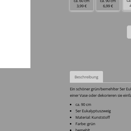
ca
ca. 60 cm
ca. 90 cm
3,99 €
6,99 €
Beschreibung
Ein schöner grün/bemehlter 5er Euk
einer Vase oder dekorieren sie ei
ca. 90 cm
5er Eukalyptuszweig
Material: Kunststoff
Farbe: grün
bemehlt