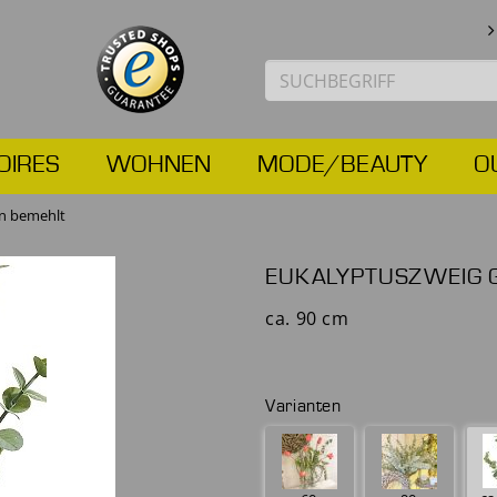
OIRES
WOHNEN
MODE/BEAUTY
O
ün bemehlt
EUKALYPTUSZWEIG 
ca. 90 cm
Varianten