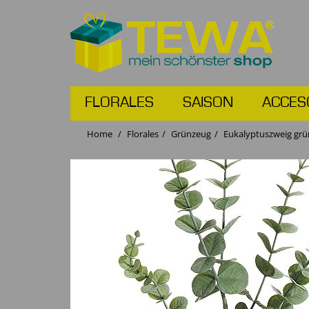
FLORALES
SAISON
ACCES
Home
Florales
Grünzeug
Eukalyptuszweig gr