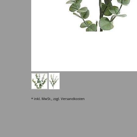
* inkl. MwSt., zzgl.
Versandkosten