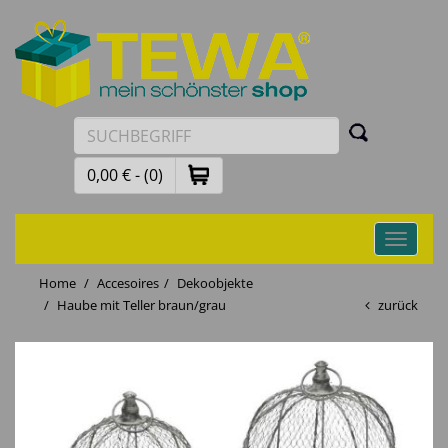
0,00 € - (0)
Toggle
navigati
Home
Accesoires
Dekoobjekte
Haube mit Teller braun/grau
zurück