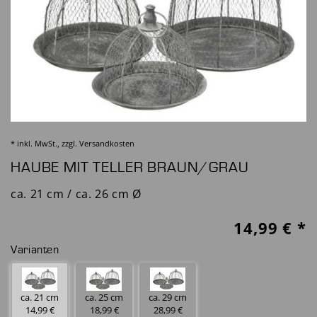
* inkl. MwSt., zzgl.
Versandkosten
HAUBE MIT TELLER BRAUN/GRAU
ca. 21 cm / ca. 26 cm Ø
14,99
€ *
Varianten
ca. 21 cm
ca. 25 cm
ca. 29 cm
14,99 €
18,99 €
28,99 €